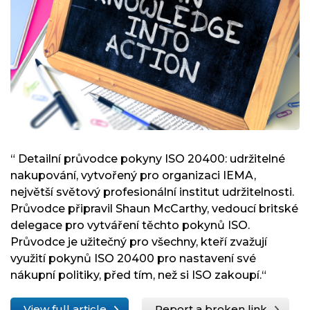
“ Detailní průvodce pokyny ISO 20400: udržitelné
nakupování, vytvořený pro organizaci IEMA,
největší světový profesionální institut udržitelnosti.
Průvodce připravil Shaun McCarthy, vedoucí britské
delegace pro vytváření těchto pokynů ISO.
Průvodce je užitečný pro všechny, kteří zvažují
využití pokynů ISO 20400 pro nastavení své
nákupní politiky, před tím, než si ISO zakoupí.“
View full article
Report a broken link