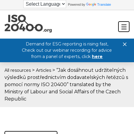
Powered by
Translate
Demand for ESG reporting is rising fast,
Check out our webinar recording for advice
from a panel of experts, click
here
>
>
“Jak dosáhnout udržitelných
All resources
Articles
výsledků prostřednictvím dodavatelských řetězců s
pomocí normy ISO 20400” translated by the
Ministry of Labour and Social Affairs of the Czech
Republic